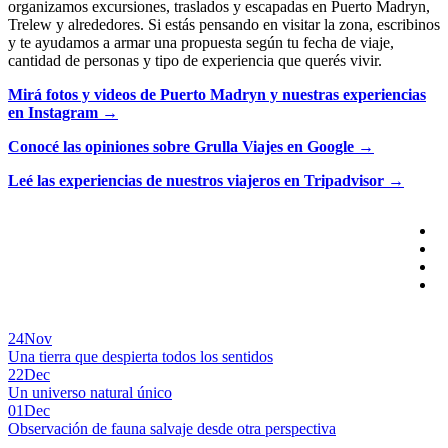
organizamos excursiones, traslados y escapadas en Puerto Madryn,
Trelew y alrededores. Si estás pensando en visitar la zona, escribinos
y te ayudamos a armar una propuesta según tu fecha de viaje,
cantidad de personas y tipo de experiencia que querés vivir.
Mirá fotos y videos de Puerto Madryn y nuestras experiencias
en Instagram →
Conocé las opiniones sobre Grulla Viajes en Google →
Leé las experiencias de nuestros viajeros en Tripadvisor →
24
Nov
Una tierra que despierta todos los sentidos
22
Dec
Un universo natural único
01
Dec
Observación de fauna salvaje desde otra perspectiva