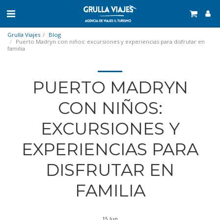
Grulla Viajes
Blog
Puerto Madryn con niños: excursiones y experiencias para disfrutar en
familia
PUERTO MADRYN
CON NIÑOS:
EXCURSIONES Y
EXPERIENCIAS PARA
DISFRUTAR EN
FAMILIA
15
Jun